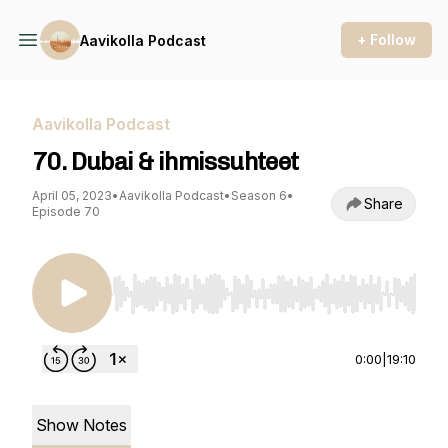
+ Follow
Aavikolla Podcast
Aavikolla Podcast
70. Dubai & ihmissuhteet
April 05, 2023
•
Aavikolla Podcast
•
Season 6
•
Share
Episode 70
Use Left/Right to seek, Home/End to jump to st
0:00
|
19:10
Show Notes