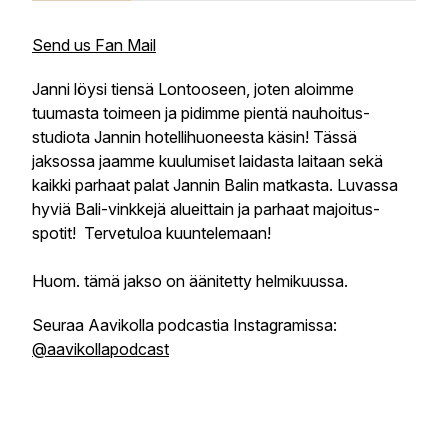
Send us Fan Mail
Janni löysi tiensä Lontooseen, joten aloimme
tuumasta toimeen ja pidimme pientä nauhoitus-
studiota Jannin hotellihuoneesta käsin! Tässä
jaksossa jaamme kuulumiset laidasta laitaan sekä
kaikki parhaat palat Jannin Balin matkasta. Luvassa
hyviä Bali-vinkkejä alueittain ja parhaat majoitus-
spotit! Tervetuloa kuuntelemaan!
Huom. tämä jakso on äänitetty helmikuussa.
Seuraa Aavikolla podcastia Instagramissa:
@aavikollapodcast