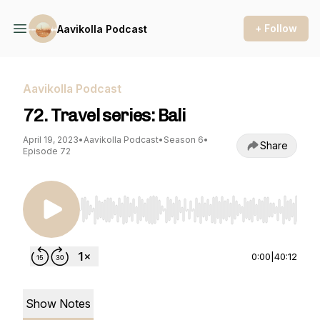
+ Follow
Aavikolla Podcast
Aavikolla Podcast
72. Travel series: Bali
April 19, 2023
•
Aavikolla Podcast
•
Season 6
•
Share
Episode 72
Use Left/Right to seek, Home/End to jump to st
0:00
|
40:12
Show Notes