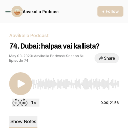
+ Follow
Aavikolla Podcast
Aavikolla Podcast
74. Dubai: halpaa vai kallista?
May 03, 2023
•
Aavikolla Podcast
•
Season 6
•
Share
Episode 74
Use Left/Right to seek, Home/End to jump to st
0:00
|
21:56
Show Notes