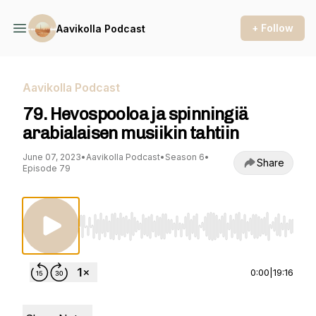
+ Follow
Aavikolla Podcast
Aavikolla Podcast
79. Hevospooloa ja spinningiä
arabialaisen musiikin tahtiin
June 07, 2023
•
Aavikolla Podcast
•
Season 6
•
Share
Episode 79
Use Left/Right to seek, Home/End to jump to st
0:00
|
19:16