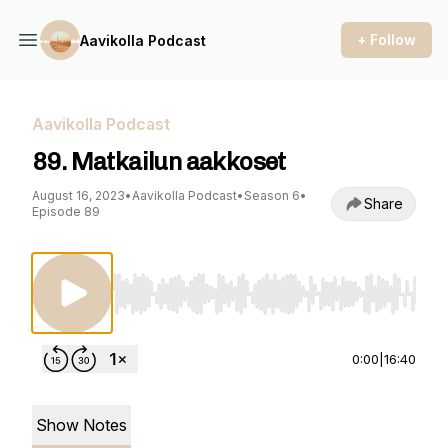
+ Follow
Aavikolla Podcast
Aavikolla Podcast
89. Matkailun aakkoset
August 16, 2023
•
Aavikolla Podcast
•
Season 6
•
Share
Episode 89
Use Left/Right to seek, Home/End to jump to st
0:00
|
16:40
Show Notes