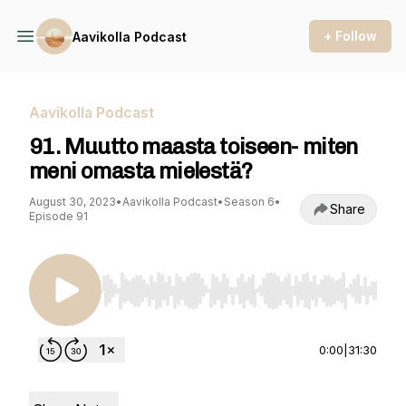
+ Follow
Aavikolla Podcast
Aavikolla Podcast
91. Muutto maasta toiseen- miten
meni omasta mielestä?
August 30, 2023
•
Aavikolla Podcast
•
Season 6
•
Share
Episode 91
Use Left/Right to seek, Home/End to jump to st
0:00
|
31:30