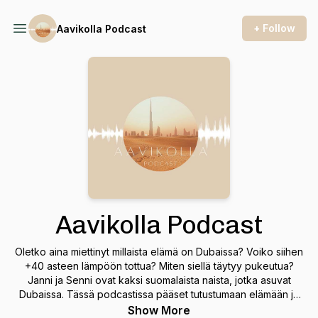
+ Follow
Aavikolla Podcast
Aavikolla Podcast
Oletko aina miettinyt millaista elämä on Dubaissa? Voiko siihen
+40 asteen lämpöön tottua? Miten siellä täytyy pukeutua?
Janni ja Senni ovat kaksi suomalaista naista, jotka asuvat
Dubaissa. Tässä podcastissa pääset tutustumaan elämään ja
arkeen Arabiemiraateissa. Uusi jakso joka keskiviikko! Seuraa
Show More