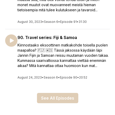
monet muutot ovat muovanneet meistä hieman
tietoisempia mitä tulee kulutukseen ja tavaroid...
August 30, 2023
•
Season 6
•
Episode 91
•
31:30
90. Travel series: Fiji & Samoa
Kiinnostaako eksoottinen matkakohde toisella puolen
maapalloa? 🇫🇯 🇼🇸 Tässä jaksossa käydään läpi
Jannin Fijin ja Samoan reissu muutaman vuoden takaa.
Kummassa saarivaltiossa kannattaa viettää enemmän
aikaa? Mitä kannattaa ottaa huomioon kun mat...
August 24, 2023
•
Season 6
•
Episode 90
•
20:52
See All Episodes