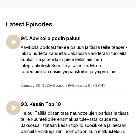
meitä myös Instagramissa @aavikollapodcast
Latest Episodes
94. Aavikolla podin paluu!
Aavikolla podcast tekee paluun ja tässä teille teaser -
jakso uudelta kaudelta. Jaksossa vaihdetaan tuoreita
kuulumisia ja tehdään pieni leikkimielinen
integraatiotesti Sennille ja Jannille. Miten
sopeutuminen uusiin ympäristöihin ja ympyröihin ...
January 30, 2025
•
Season 8
•
Episode 94
•
38:41
93. Kesän Top 10
Helou! Täällä ollaan taas nauhottelujen parissa ja tässä
teille kuuntelijoille ensimakua tulevasta kaudesta.
Jaksossa listataan kesän top 10 suosikkeja ja jaetaan
parhaita vinkkejä niin ihonhoitoon kuin matkusteluun.