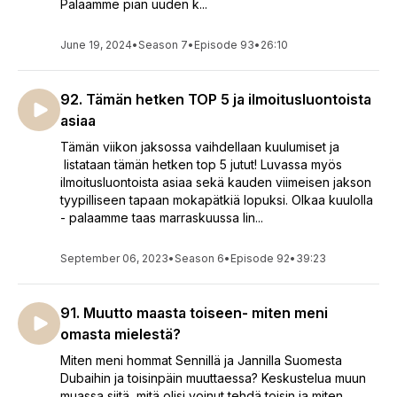
Palaamme pian uuden k...
June 19, 2024
•
Season 7
•
Episode 93
•
26:10
92. Tämän hetken TOP 5 ja ilmoitusluontoista
asiaa
Tämän viikon jaksossa vaihdellaan kuulumiset ja
listataan tämän hetken top 5 jutut! Luvassa myös
ilmoitusluontoista asiaa sekä kauden viimeisen jakson
tyypilliseen tapaan mokapätkiä lopuksi. Olkaa kuulolla
- palaamme taas marraskuussa lin...
September 06, 2023
•
Season 6
•
Episode 92
•
39:23
91. Muutto maasta toiseen- miten meni
omasta mielestä?
Miten meni hommat Sennillä ja Jannilla Suomesta
Dubaihin ja toisinpäin muuttaessa? Keskustelua muun
muassa siitä, mitä olisi voinut tehdä toisin ja miten